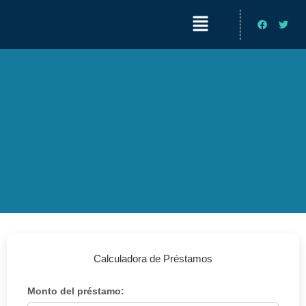
Ir
Menú
Facebook
Twitt
al
contenido
Calculadora de Préstamos
Monto del préstamo: